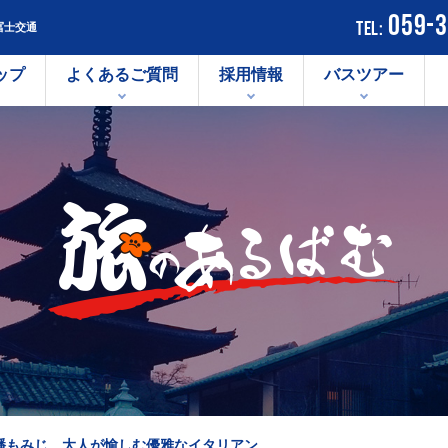
059-
TEL:
冨士交通
ップ
よくあるご質問
採用情報
バスツアー
バスラインナップ
SELEGA セレガ ※車椅子リフ
NEW G
ト車
型）
SELEGAR セレガアール（大
AERO 
バス
型）
（大型）
NEW GARA ニューガーラ（中
GARAM
型）
型）
COASTER コースター（小
型）
幡もみじ 大人が愉しむ優雅なイタリアン