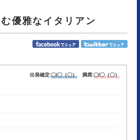
しむ優雅なイタリアン
:
:
出発確定
〇/〇（〇）
満席
〇/〇（〇）