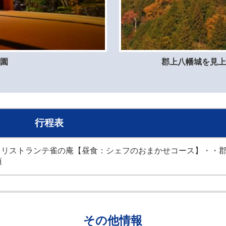
庭園
郡上八幡城を見上
行程表
禅寺＝リストランテ雀の庵【昼食：シェフのおまかせコース】・・
頃
その他情報