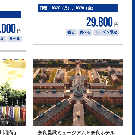
日程：
10/26（月）、10/30（金）
29,800
円
,000
円
観る
食べる
シーズン限定
限定
食べる
川稲荷」
奈良監獄ミュージアム＆奈良ホテル