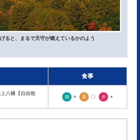
げると、まるで天守が燃えているかのよう
食事
郡上八幡【自由散
〇
×
×
朝
昼
夕