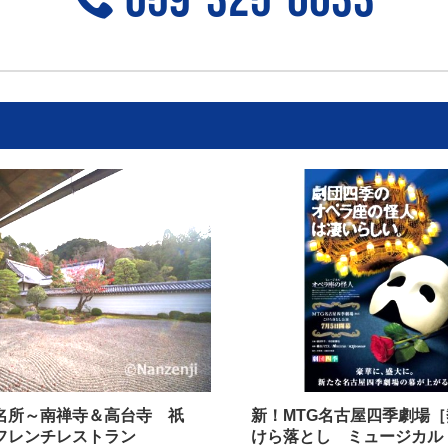
059-325-6633
名所～南禅寺＆高台寺 祇
新！MTG名古屋四季劇場
フレンチレストラン
けら落とし ミュージカル