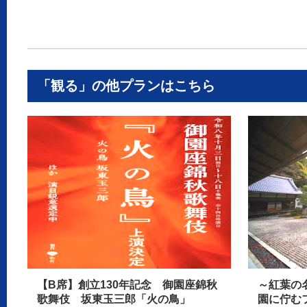
「観る」の他プランはこちら
【B席】創立130年記念 御園座錦秋
～紅葉の
歌舞伎 坂東玉三郎「火の鳥」
園に佇む