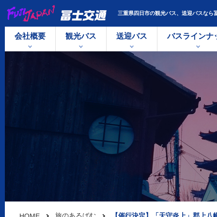
三重県四日市の観光バス、送迎バスなら
会社概要
観光バス
送迎バス
バスラインナ
大型バス
中型バス
小型
旅のあるばむ
【催行決定】「天守炎上」郡上八
HOME