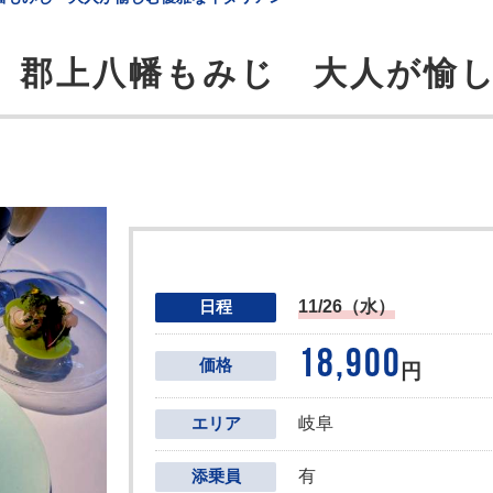
」郡上八幡もみじ 大人が愉
11/26（水）
日程
18,900
価格
円
岐阜
エリア
有
添乗員