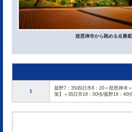
慈恩禅寺から眺める名勝
菰野7：35/四日市8：20＝慈恩
1
策】＝四日市18：00頃/菰野18：40