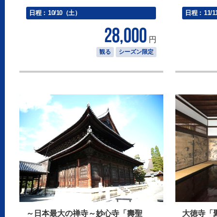
日程：
10/10（土）
日程：
11/
28,000
円
観る
シーズン限定
～日本最大の禅寺～妙心寺「壽聖
大徳寺「