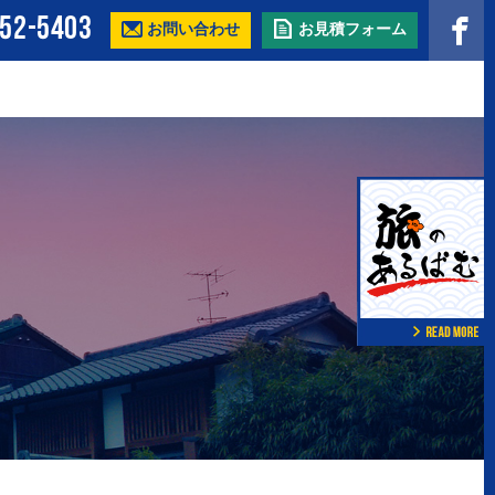
352-5403
お問い合わせ
お見積フォーム
ARA ニューガーラ（大
GARA ガーラ（大型）
STAR エアロスター
AERO MIDI エアロミディ（大
型）
IO ガーラミオ（中
LIESSE リエッセ（小型）