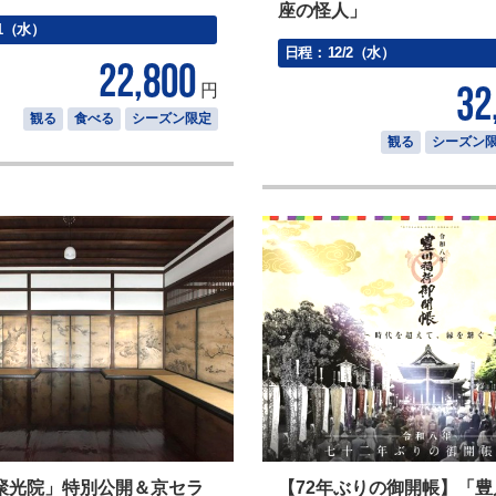
座の怪人」
11（水）
日程：
12/2（水）
22,800
円
32
観る
食べる
シーズン限定
観る
シーズン
聚光院」特別公開＆京セラ
【72年ぶりの御開帳】「豊