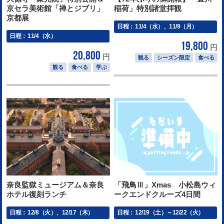
京セラ美術館「禅とジブリ」
稲荷」特別諸堂拝観
京都展
日程：
11/4（水）、11/9（月）
日程：
11/4（水）
19,800
円
20,800
円
観る
シーズン限定
食べる
観る
食べる
学ぶ
奈良監獄ミュージアム＆奈良
「飛鳥Ⅲ」Xmas 小松島ウィ
ホテル復刻ランチ
ークエンドクルーズ4日間
日程：
12/8（火）、12/17（木）
日程：
12/19（土）～12/22（火）