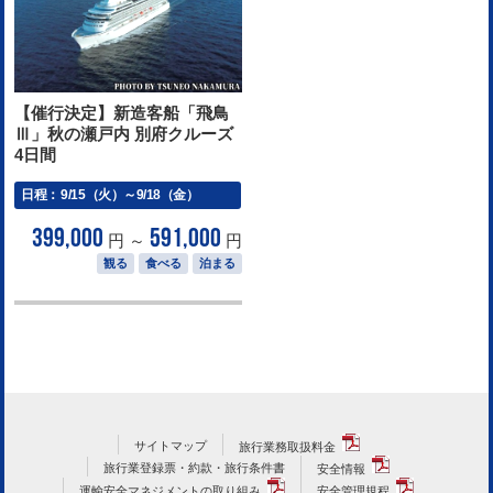
【催行決定】新造客船「飛鳥
Ⅲ」秋の瀬戸内 別府クルーズ
4日間
日程：
9/15（火）～9/18（金）
399,000
591,000
円 ～
円
観る
食べる
泊まる
サイトマップ
旅行業務取扱料金
旅行業登録票・約款・旅行条件書
安全情報
運輸安全マネジメントの取り組み
安全管理規程