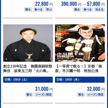
22,800
390,000
57,800
円
円 ～
円
観る
食べる
学ぶ
観る
食べる
泊まる
創立130年記念 御園座錦秋歌
【一等席で観る！】京都「南
舞伎 坂東玉三郎「火の鳥」
座」市川團十郎 特別公演
日程：
10/10（土）
日程：
10/15（木）
31,000
32,000
円
円
観る
シーズン限定
観る
シーズン限定