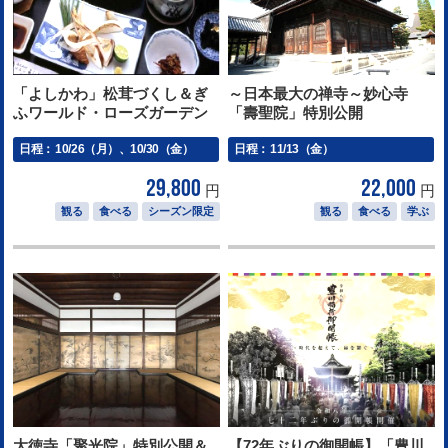
「よしかわ」松茸づくし＆ぎ
～日本最大の禅寺～妙心寺
ふワールド・ローズガーデン
「壽聖院」特別公開
日程：
10/26（月）、10/30（金）
日程：
11/13（金）
29,800
22,000
円
円
観る
食べる
シーズン限定
観る
食べる
学ぶ
大徳寺「聚光院」特別公開＆
【72年ぶりの御開帳】「豊川