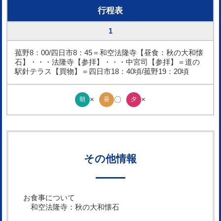
行程表
1
菰野8：00/四日市8：45＝和空法隆寺【昼食：秋の大和懐
石】・・・法隆寺【参拝】・・・中宮司【参拝】＝道の
駅針テラス【買物】＝四日市18：40頃/菰野19：20頃
〇
朝
×
昼
夕
×
その他情報
お食事について
和空法隆寺：秋の大和懐石