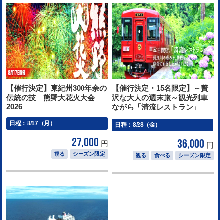
【催行決定】東紀州300年余の
【催行決定・15名限定】～贅
伝統の技 熊野大花火大会
沢な大人の週末旅～観光列車
2026
ながら「清流レストラン」
日程：
8/17（月）
日程：
8/28（金）
27,000
36,000
円
円
観る
シーズン限定
観る
食べる
シーズン限定