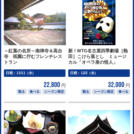
～紅葉の名所～南禅寺＆高台
新！MTG名古屋四季劇場［熱
寺 祇園に佇むフレンチレス
田］こけら落とし ミュージ
トラン
カル「オペラ座の怪人」
日程：
11/11（水）
日程：
12/2（水）
22,800
32,000
円
円
観る
食べる
シーズン限定
観る
シーズン限定
食べる