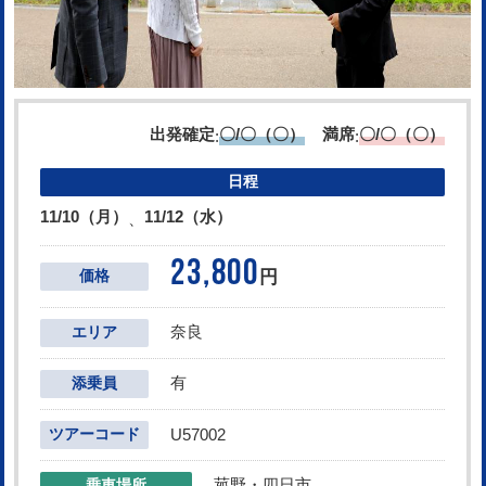
出発確定
〇/〇（〇）
満席
〇/〇（〇）
:
:
日程
11/10（月）
11/12（水）
、
23,800
円
価格
奈良
エリア
有
添乗員
ツアーコード
U57002
菰野・四日市
乗車場所